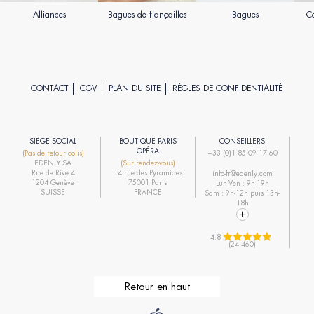
Alliances
Bagues de fiançailles
Bagues
Co
CONTACT
CGV
PLAN DU SITE
RÈGLES DE CONFIDENTIALITÉ
SIÈGE SOCIAL
BOUTIQUE PARIS
CONSEILLERS
R
OPÉRA
(Pas de retour colis)
+33 (0)1 85 09 17 60
EDENLY SA
(Sur rendez-vous)
R
Rue de Rive 4
14 rue des Pyramides
info-fr@edenly.com
1204 Genève
75001 Paris
Lun-Ven : 9h-19h
R
SUISSE
FRANCE
Sam : 9h-12h puis 13h-
18h
4.8 
(24 460)
Retour en haut