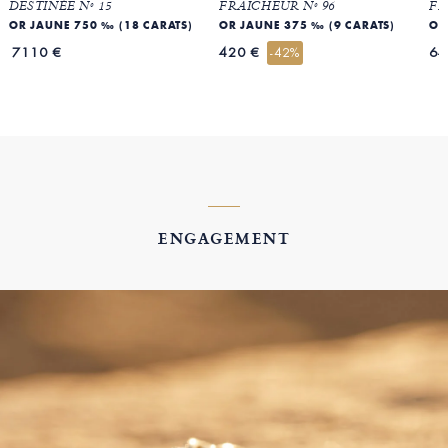
DESTINÉE Nº 15
FRAICHEUR Nº 96
FR
OR JAUNE 750 ‰ (18 CARATS)
OR JAUNE 375 ‰ (9 CARATS)
OR
7110 €
420 €
64
-42%
ENGAGEMENT