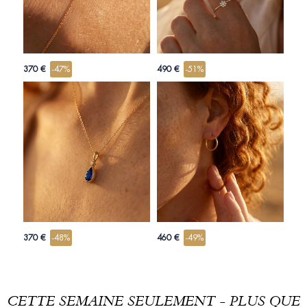
370 €
-47%
490 €
-51%
370 €
-48%
460 €
-49%
CETTE SEMAINE SEULEMENT - PLUS QUE