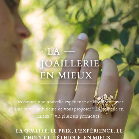
Découvrez une nouvelle expérience de la joaillerie avec
une envie ambitieuse de vous proposer “ La joaillerie en
mieux ”, via plusieurs promesses :
LA QUALITÉ, LE PRIX, L’EXPÉRIENCE, LE
CHOIX ET L’ÉTHIQUE, EN MIEUX...