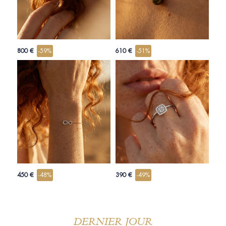
800 €
-59%
610 €
-51%
450 €
-48%
390 €
-49%
DERNIER JOUR