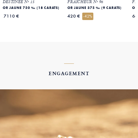
DESTINÉE Nº 15
FRAICHEUR Nº 96
FR
OR JAUNE 750 ‰ (18 CARATS)
OR JAUNE 375 ‰ (9 CARATS)
OR
7110 €
420 €
64
-42%
ENGAGEMENT