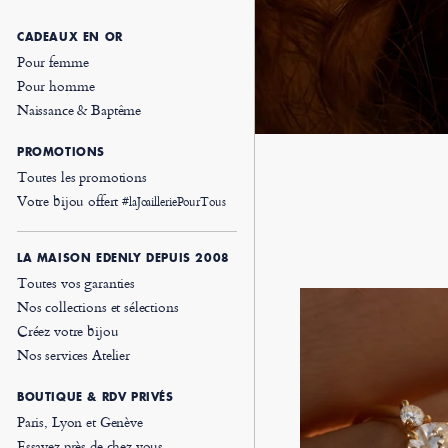
CADEAUX EN OR
Pour femme
Pour homme
Naissance & Baptême
PROMOTIONS
Toutes les promotions
Votre bijou offert
#laJoailleriePourTous
LA MAISON EDENLY DEPUIS 2008
Toutes vos garanties
Nos collections et sélections
Créez votre bijou
Nos services Atelier
BOUTIQUE & RDV PRIVÉS
Paris, Lyon et Genève
Essayez près de chez vous