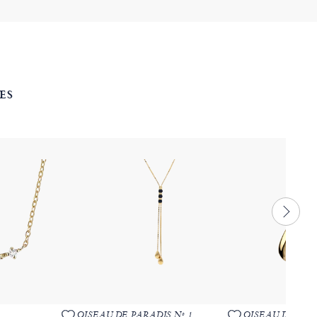
ES
OISEAU DE PARADIS Nº 1
OISEAU DE PARA