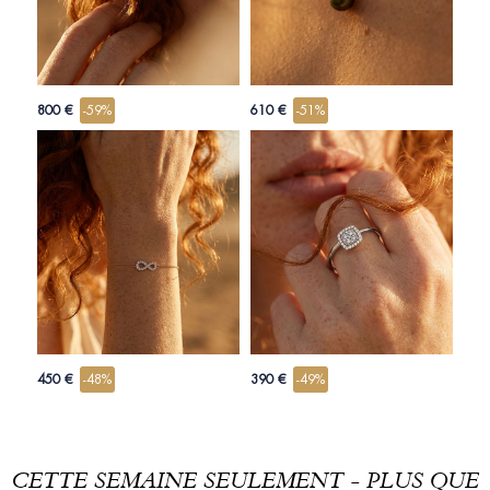
800 €
-59%
610 €
-51%
450 €
-48%
390 €
-49%
CETTE SEMAINE SEULEMENT - PLUS QUE