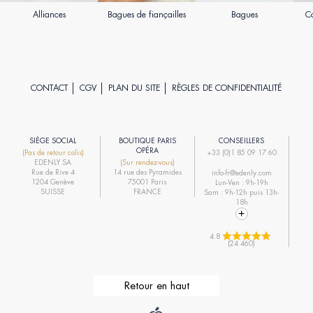
Alliances
Bagues de fiançailles
Bagues
Co
CONTACT
CGV
PLAN DU SITE
RÈGLES DE CONFIDENTIALITÉ
SIÈGE SOCIAL
BOUTIQUE PARIS
CONSEILLERS
R
OPÉRA
(Pas de retour colis)
+33 (0)1 85 09 17 60
EDENLY SA
(Sur rendez-vous)
R
Rue de Rive 4
14 rue des Pyramides
info-fr@edenly.com
1204 Genève
75001 Paris
Lun-Ven : 9h-19h
R
SUISSE
FRANCE
Sam : 9h-12h puis 13h-
18h
4.8 
(24 460)
Retour en haut