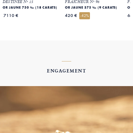
DESTINÉE Nº 15
FRAICHEUR Nº 96
FR
OR JAUNE 750 ‰ (18 CARATS)
OR JAUNE 375 ‰ (9 CARATS)
OR
7110 €
420 €
64
-42%
ENGAGEMENT