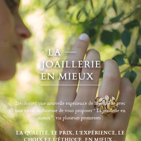
Découvrez une nouvelle expérience de la joaillerie avec
une envie ambitieuse de vous proposer “ La joaillerie en
mieux ”, via plusieurs promesses :
LA QUALITÉ, LE PRIX, L’EXPÉRIENCE, LE
CHOIX ET L’ÉTHIQUE, EN MIEUX...