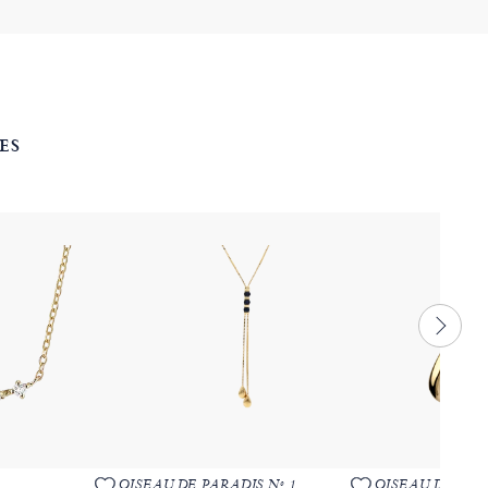
ES
OISEAU DE PARADIS Nº 1
OISEAU DE PARA