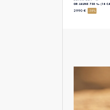
OR JAUNE 750 ‰ (18 C
2990 €
-58%