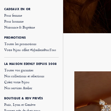
CADEAUX EN OR
Pour femme
Pour homme
Naissance & Baptême
PROMOTIONS
Toutes les promotions
Votre bijou offert
#laJoailleriePourTous
LA MAISON EDENLY DEPUIS 2008
Toutes vos garanties
Nos collections et sélections
Créez votre bijou
Nos services Atelier
BOUTIQUE & RDV PRIVÉS
Paris, Lyon et Genève
Essayez près de chez vous