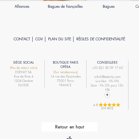
Alliances
Bagues de fiançailles
Bagues
Co
CONTACT
CGV
PLAN DU SITE
RÈGLES DE CONFIDENTIALITÉ
SIÈGE SOCIAL
BOUTIQUE PARIS
CONSEILLERS
R
OPÉRA
(Pas de retour colis)
+33 (0)1 85 09 17 60
EDENLY SA
(Sur rendez-vous)
R
Rue de Rive 4
14 rue des Pyramides
info-fr@edenly.com
1204 Genève
75001 Paris
Lun-Ven : 9h-19h
R
SUISSE
FRANCE
Sam : 9h-12h puis 13h-
18h
4.8 
(24 460)
Retour en haut