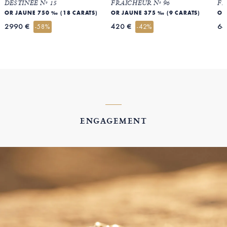
DESTINÉE Nº 15
FRAICHEUR Nº 96
FR
OR JAUNE 750 ‰ (18 CARATS)
OR JAUNE 375 ‰ (9 CARATS)
OR
2990 €
420 €
64
-58%
-42%
ENGAGEMENT