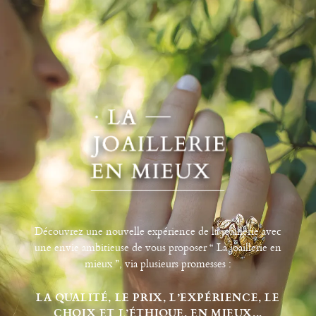
Découvrez une nouvelle expérience de la joaillerie avec
une envie ambitieuse de vous proposer “ La joaillerie en
mieux ”, via plusieurs promesses :
LA QUALITÉ, LE PRIX, L’EXPÉRIENCE, LE
CHOIX ET L’ÉTHIQUE, EN MIEUX...