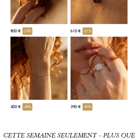
800 €
-59%
610 €
-51%
450 €
-48%
390 €
-49%
CETTE SEMAINE SEULEMENT - PLUS QUE